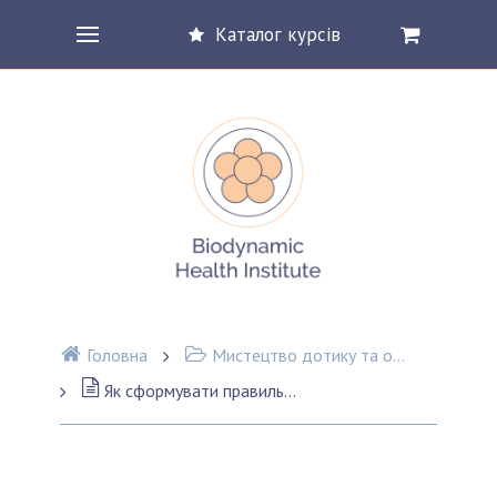
Каталог курсів
Головна
Мистецтво дотику та основи тілесної терапії
Як сформувати правильний контекст для дотику: про дотик у полі взаємин