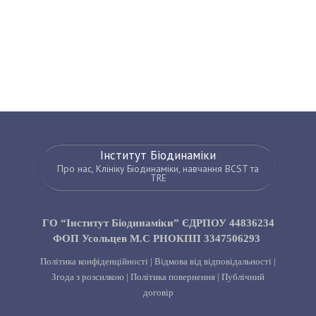
Інститут Біодинаміки
Про нас, Клініку Біодинаміки, навчання BCST та
TRE
ГО “Інститут Біодинаміки” ЄДРПОУ 44836234
ФОП Усольцев М.С РНОКПП 3347506293
Політика конфіденційності
|
Відмова від відповідальності
|
Згода з розсилкою
|
Політика повернення
|
Публічний
договір