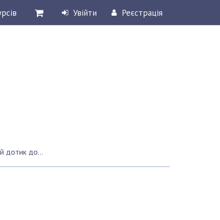
урсів
Увійти
Реєстрація
о передпліччя