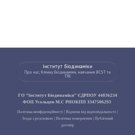
Інститут Біодинаміки
Про нас, Клініку Біодинаміки, навчання BCST та
TRE
ГО “Інститут Біодинаміки” ЄДРПОУ 44836234
ФОП Усольцев М.С РНОКПП 3347506293
Політика конфіденційності
|
Відмова від відповідальності
|
Згода з розсилкою
|
Політика повернення
|
Публічний
договір