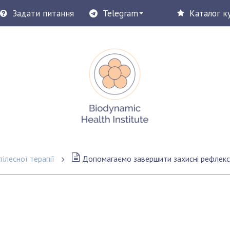
Задати питання
Telegram
Каталог к
ілесної терапії
Допомагаємо завершити захисні рефлекси: вправа на дот