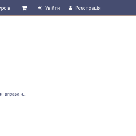
урсів
Увійти
Реєстрація
ик з супротивом