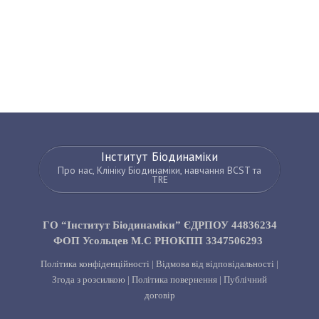
Інститут Біодинаміки
Про нас, Клініку Біодинаміки, навчання BCST та
TRE
ГО “Інститут Біодинаміки” ЄДРПОУ 44836234
ФОП Усольцев М.С РНОКПП 3347506293
Політика конфіденційності
|
Відмова від відповідальності
|
Згода з розсилкою
|
Політика повернення
|
Публічний
договір