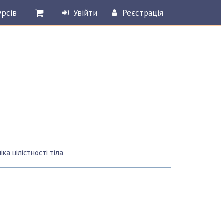
урсів
Увійти
Реєстрація
ка цілістності тіла