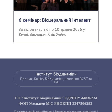
6 семінар: Вісцеральний інтелект
Запис семінар з 6 по 10 травня 2026 у
Києві. Викладач: Стів Хейнс
Інститут Біодинаміки
Про нас, Клініку Біодинаміки, навчання BCST та
TRE
ГО “Інститут Біодинаміки” ЄДРПОУ 44836234
ФОП Усольцев М.С РНОКПП 3347506293
Політика конфіденційності
|
Відмова від відповідальності
|