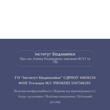
Інститут Біодинаміки
Про нас, Клініку Біодинаміки, навчання BCST та
TRE
ГО “Інститут Біодинаміки” ЄДРПОУ 44836234
ФОП Усольцев М.С РНОКПП 3347506293
Політика конфіденційності
|
Відмова від відповідальності
|
Згода з розсилкою
|
Політика повернення
|
Публічний
договір