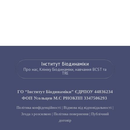
Інститут Біодинаміки
Про нас, Клініку Біодинаміки, навчання BCST та
TRE
ГО “Інститут Біодинаміки” ЄДРПОУ 44836234
ФОП Усольцев М.С РНОКПП 3347506293
Політика конфіденційності
|
Відмова від відповідальності
|
Згода з розсилкою
|
Політика повернення
|
Публічний
договір