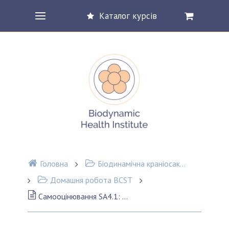
Каталог курсів
Головна
Біодинамічна краніосакральна терапія (BCST)
Домашня робота BCST
Самооцінювання SA4.1: Ваш развиток