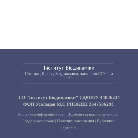
Інститут Біодинаміки
Про нас, Клініку Біодинаміки, навчання BCST та
TRE
ГО “Інститут Біодинаміки” ЄДРПОУ 44836234
ФОП Усольцев М.С РНОКПП 3347506293
Політика конфіденційності
|
Відмова від відповідальності
|
Згода з розсилкою
|
Політика повернення
|
Публічний
договір