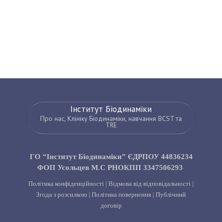
Інститут Біодинаміки
Про нас, Клініку Біодинаміки, навчання BCST та
TRE
ГО “Інститут Біодинаміки” ЄДРПОУ 44836234
ФОП Усольцев М.С РНОКПП 3347506293
Політика конфіденційності
|
Відмова від відповідальності
|
Згода з розсилкою
|
Політика повернення
|
Публічний
договір