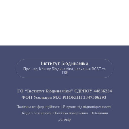
Інститут Біодинаміки
Про нас, Клініку Біодинаміки, навчання BCST та
TRE
ГО “Інститут Біодинаміки” ЄДРПОУ 44836234
ФОП Усольцев М.С РНОКПП 3347506293
Політика конфіденційності
|
Відмова від відповідальності
|
Згода з розсилкою
|
Політика повернення
|
Публічний
договір