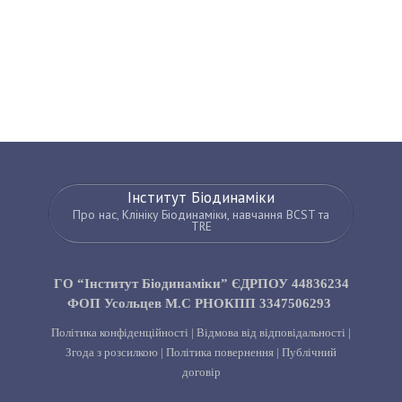
Інститут Біодинаміки
Про нас, Клініку Біодинаміки, навчання BCST та
TRE
ГО “Інститут Біодинаміки” ЄДРПОУ 44836234
ФОП Усольцев М.С РНОКПП 3347506293
Політика конфіденційності
|
Відмова від відповідальності
|
Згода з розсилкою
|
Політика повернення
|
Публічний
договір