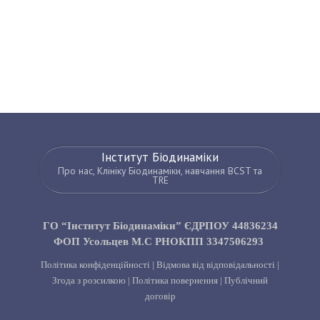
Інститут Біодинаміки
Про нас, Клініку Біодинаміки, навчання BCST та
TRE
ГО “Інститут Біодинаміки” ЄДРПОУ 44836234
ФОП Усольцев М.С РНОКПП 3347506293
Політика конфіденційності
|
Відмова від відповідальності
|
Згода з розсилкою
|
Політика повернення
|
Публічний
договір